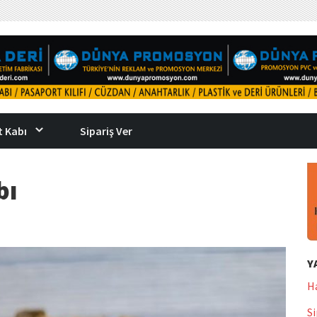
 Kabı
Sipariş Ver
bı
Y
H
Si