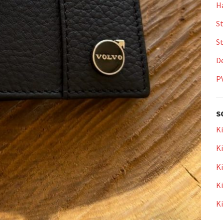
Ha
St
S
De
P
S
Ki
Ki
Ki
Ki
K