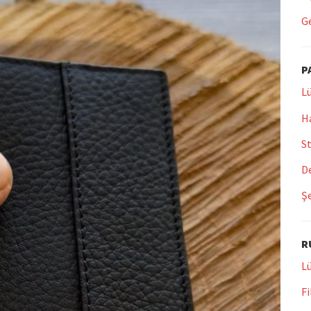
Ge
P
Lü
Ha
St
De
Şe
R
Lü
Fi