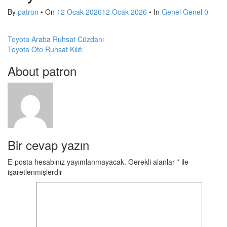
t
By
patron
• On
12 Ocak 2026
12 Ocak 2026
• In
Genel
Genel
0
i
Post
Toyota Araba Ruhsat Cüzdanı
o
Toyota Oto Ruhsat Kılıfı
navigation
n
About patron
Bir cevap yazın
E-posta hesabınız yayımlanmayacak.
Gerekli alanlar
*
ile
işaretlenmişlerdir