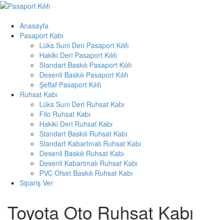
Skip
to
content
Anasayfa
T
Pasaport Kabı
Lüks Suni Deri Pasaport Kılıfı
o
Hakiki Deri Pasaport Kılıfı
g
Standart Baskılı Pasaport Kılıfı
Desenli Baskılı Pasaport Kılıfı
g
Şeffaf Pasaport Kılıfı
Ruhsat Kabı
l
Lüks Suni Deri Ruhsat Kabı
e
Filo Ruhsat Kabı
Hakiki Deri Ruhsat Kabı
n
Standart Baskılı Ruhsat Kabı
Standart Kabartmalı Ruhsat Kabı
a
Desenli Baskılı Ruhsat Kabı
v
Desenli Kabartmalı Ruhsat Kabı
PVC Ofset Baskılı Ruhsat Kabı
i
Sipariş Ver
g
Toyota Oto Ruhsat Kabı
a