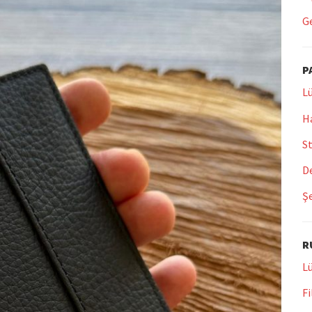
Ge
P
Lü
Ha
St
De
Şe
R
Lü
Fi