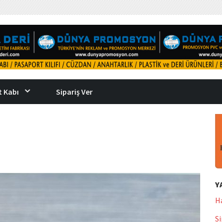
 Kabı
Sipariş Ver
Y
H
Si