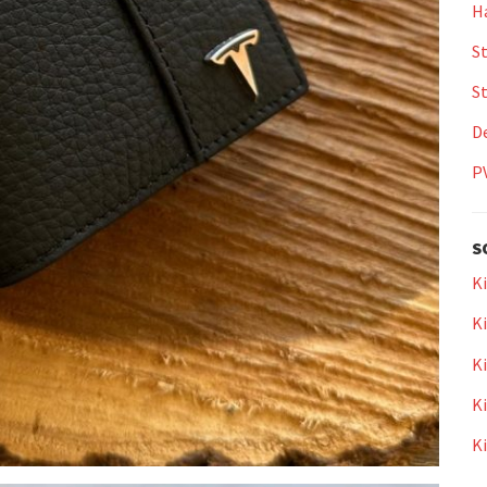
Ha
St
S
De
P
S
Ki
Ki
Ki
Ki
K