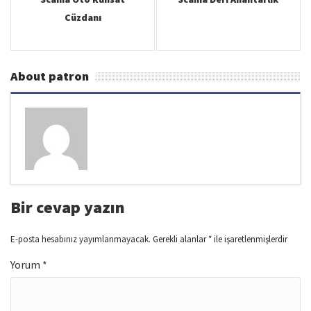
v
Cüzdanı
i
g
a
About patron
t
i
o
n
Bir cevap yazın
E-posta hesabınız yayımlanmayacak.
Gerekli alanlar
*
ile işaretlenmişlerdir
Yorum
*