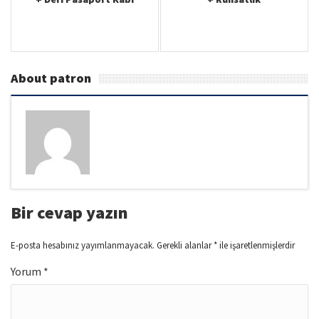
v
i
g
a
About patron
t
i
o
n
Bir cevap yazın
E-posta hesabınız yayımlanmayacak.
Gerekli alanlar
*
ile işaretlenmişlerdir
Yorum
*