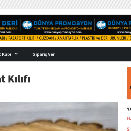
 Kabı
Sipariş Ver
 Kılıfı
Y
H
Si