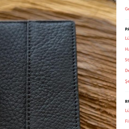
Ge
P
Lü
Ha
St
De
Şe
R
Lü
Fi