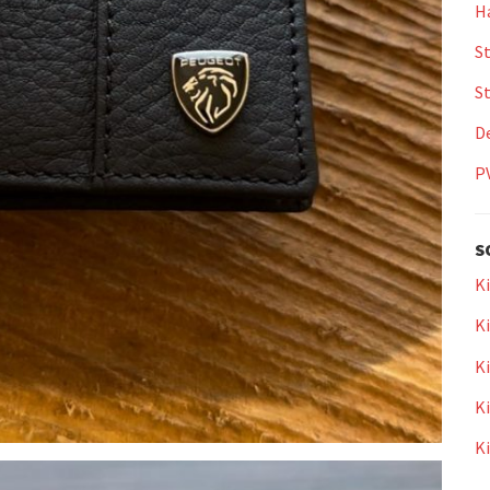
Ha
St
S
De
P
S
Ki
Ki
Ki
Ki
K