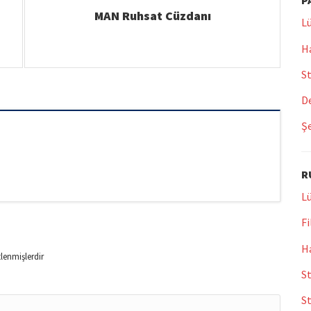
P
MAN Ruhsat Cüzdanı
Lü
Ha
St
De
Şe
R
Lü
Fi
Ha
tlenmişlerdir
St
S