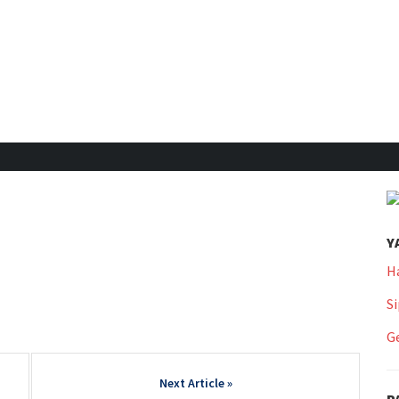
Y
H
Si
Ge