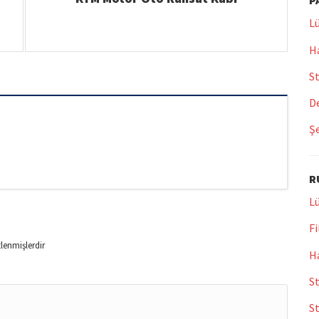
P
Lü
Ha
St
De
Şe
R
Lü
Fi
tlenmişlerdir
Ha
St
S