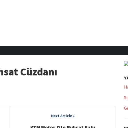
hsat Cüzdanı
Y
H
Si
Ge
KTM Motor Oto Ruhsat Kabı