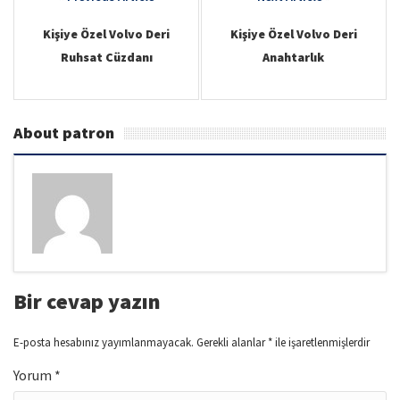
v
navigation
i
Kişiye Özel Volvo Deri
Kişiye Özel Volvo Deri
Ruhsat Cüzdanı
Anahtarlık
g
a
t
About patron
i
o
n
Bir cevap yazın
E-posta hesabınız yayımlanmayacak.
Gerekli alanlar
*
ile işaretlenmişlerdir
Yorum
*