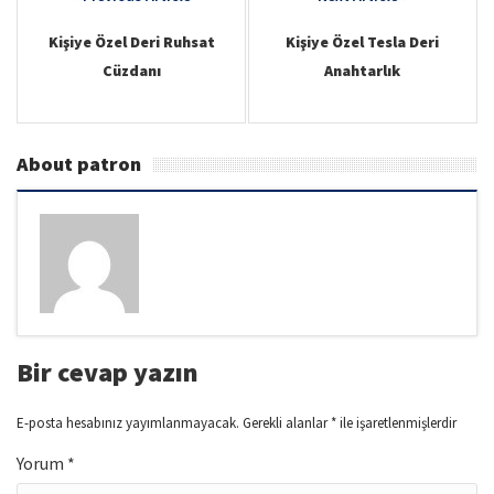
v
navigation
i
Kişiye Özel Deri Ruhsat
Kişiye Özel Tesla Deri
Cüzdanı
Anahtarlık
g
a
t
About patron
i
o
n
Bir cevap yazın
E-posta hesabınız yayımlanmayacak.
Gerekli alanlar
*
ile işaretlenmişlerdir
Yorum
*