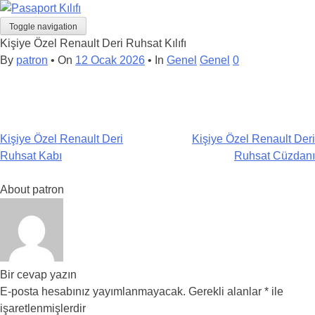
Skip
to
Toggle navigation
content
Kişiye Özel Renault Deri Ruhsat Kılıfı
By
patron
• On
12 Ocak 2026
• In
Genel
Genel
0
Post
Kişiye Özel Renault Deri
Kişiye Özel Renault Deri
navigation
Ruhsat Kabı
Ruhsat Cüzdanı
About patron
Bir cevap yazın
E-posta hesabınız yayımlanmayacak.
Gerekli alanlar
*
ile
işaretlenmişlerdir