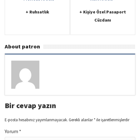
v
navigation
i
+ Ruhsatlık
+ Kişiye Özel Pasaport
Cüzdanı
g
a
t
About patron
i
o
n
Bir cevap yazın
E-posta hesabınız yayımlanmayacak.
Gerekli alanlar
*
ile işaretlenmişlerdir
Yorum
*