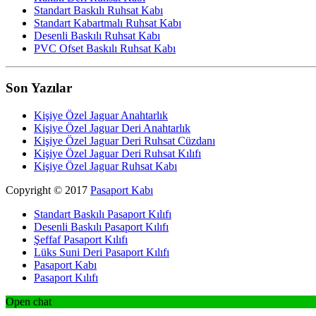
Standart Baskılı Ruhsat Kabı
Standart Kabartmalı Ruhsat Kabı
Desenli Baskılı Ruhsat Kabı
PVC Ofset Baskılı Ruhsat Kabı
Son Yazılar
Kişiye Özel Jaguar Anahtarlık
Kişiye Özel Jaguar Deri Anahtarlık
Kişiye Özel Jaguar Deri Ruhsat Cüzdanı
Kişiye Özel Jaguar Deri Ruhsat Kılıfı
Kişiye Özel Jaguar Ruhsat Kabı
Copyright © 2017
Pasaport Kabı
Standart Baskılı Pasaport Kılıfı
Desenli Baskılı Pasaport Kılıfı
Şeffaf Pasaport Kılıfı
Lüks Suni Deri Pasaport Kılıfı
Pasaport Kabı
Pasaport Kılıfı
Open chat