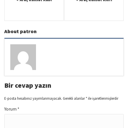
v
i
g
a
About patron
t
i
o
n
Bir cevap yazın
E-posta hesabınız yayımlanmayacak.
Gerekli alanlar
*
ile işaretlenmişlerdir
Yorum
*