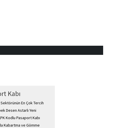
rt Kabı
m Sektörünün En Çok Tercih
 İpek Desen Astarlı Yeni
 LPK Kodlu Pasaport Kabı
unda Kabartma ve Gömme